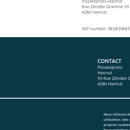
Pizzaespress Hannut
Rue Zénobe Gramme 59
4280 Hannut
VAT number: BE0839883
CONTACT
Pizzaespress
Hannut
59 Rue Zénobe
4280
Hannut
Nous utilisons 
utilisateur, des
propres cookies 
Nous installons