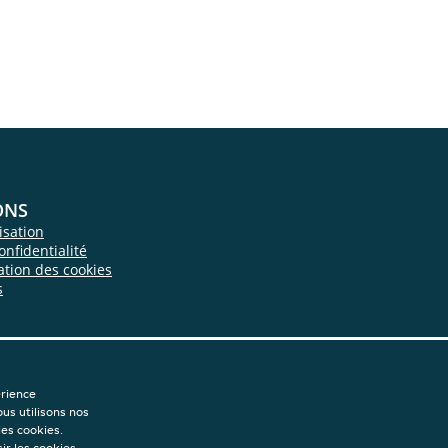
ONS
isation
onfidentialité
sation des cookies
s
érience
ous utilisons nos
les cookies.
ir les cookies